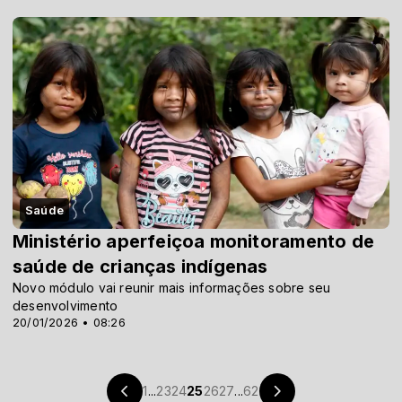
Saúde
Ministério aperfeiçoa monitoramento de
saúde de crianças indígenas
Novo módulo vai reunir mais informações sobre seu
desenvolvimento
20/01/2026 • 08:26
1
...
23
24
25
26
27
...
62