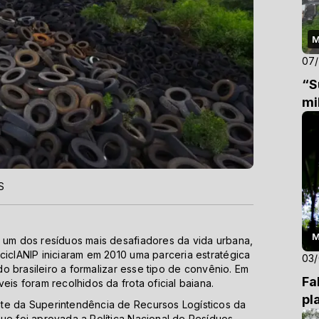
M
07
“S
mi
S
M
a um dos resíduos mais desafiadores da vida urbana,
ciclANIP iniciaram em 2010 uma parceria estratégica
03
ado brasileiro a formalizar esse tipo de convênio. Em
Fa
eis foram recolhidos da frota oficial baiana.
pl
te da Superintendência de Recursos Logísticos da
ue foi aprovada a Política Nacional de Resíduos