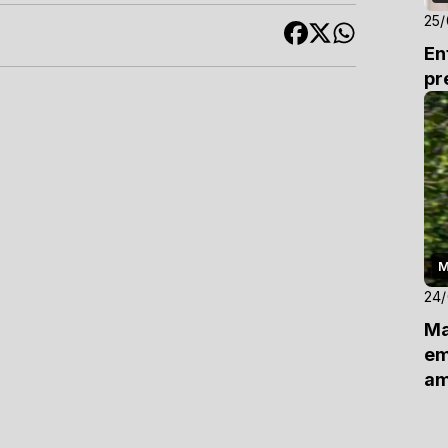
25
En
pr
M
24
Ma
em
am