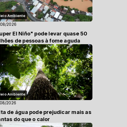
eio Ambiente
/08/2026
uper El Niño" pode levar quase 50
lhões de pessoas à fome aguda
eio Ambiente
/08/2026
lta de água pode prejudicar mais as
antas do que o calor