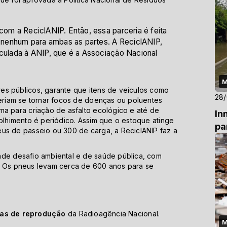
com a ReciclANIP. Então, essa parceria é feita
nenhum para ambas as partes. A ReciclANIP,
nculada à ANIP, que é a Associação Nacional
M
es públicos, garante que itens de veículos como
28
deriam se tornar focos de doenças ou poluentes
ma para criação de asfalto ecológico e até de
In
colhimento é periódico. Assim que o estoque atinge
pa
eus de passeio ou 300 de carga, a ReciclANIP faz a
nde desafio ambiental e de saúde pública, com
. Os pneus levam cerca de 600 anos para se
cas de reprodução
da Radioagência Nacional.
M