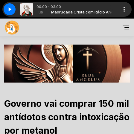
00:00 - 03:00
com Rádio Angelus
em
dio Angelus
Madrugada Cristã com Rádio Angelus
Projeto IAM_mixagem
Amanhecer com Rádio Angelus
Governo vai comprar 150 mil
antídotos contra intoxicação
por metanol