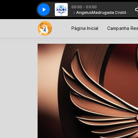
00:00 - 03:00
Madrugada Cristã com Rádio Angelus
Anjos de Resgate
Anjos de Resgate
Madrugada Cristã com Rádi
Página Inicial
Campanha Res